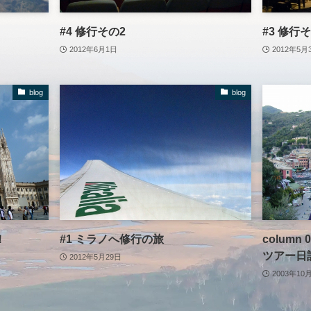
#4 修行その2
#3 修行
2012年6月1日
2012年5月
blog
blog
！
#1 ミラノへ修行の旅
column
ツアー日
2012年5月29日
2003年10