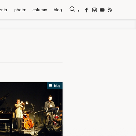
ents
photo
column
blog
blog