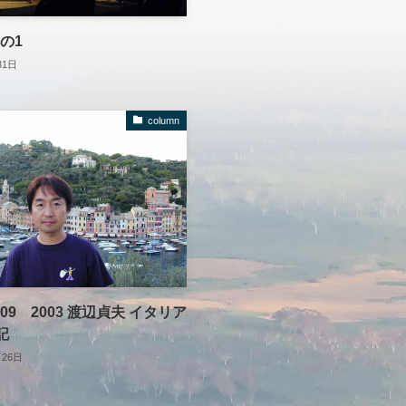
その1
31日
column
 009 2003 渡辺貞夫 イタリア
記
月26日