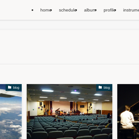
home
schedule
album
profile
instrum
blog
blog