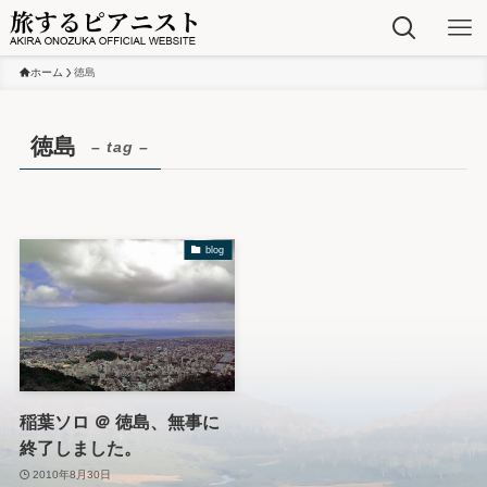
ホーム
徳島
徳島
– tag –
blog
稲葉ソロ ＠ 徳島、無事に
終了しました。
2010年8月30日