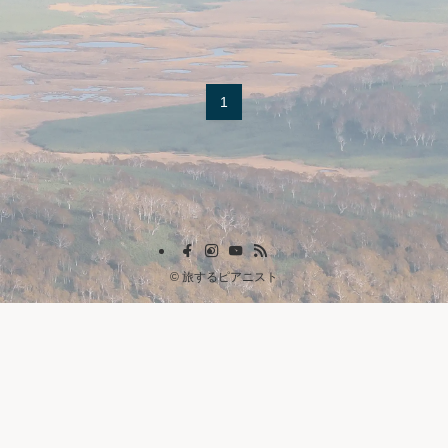
1
©
旅するピアニスト