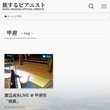
ホーム
甲府
甲府
– tag –
blog
渡辺貞夫LIVE ＠ 甲府市
「桜座」
2010年2月19日