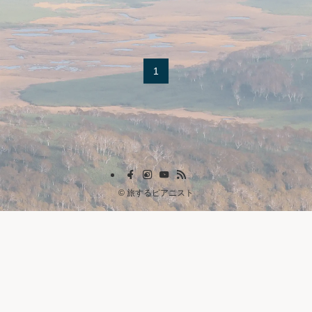
1
©
旅するピアニスト