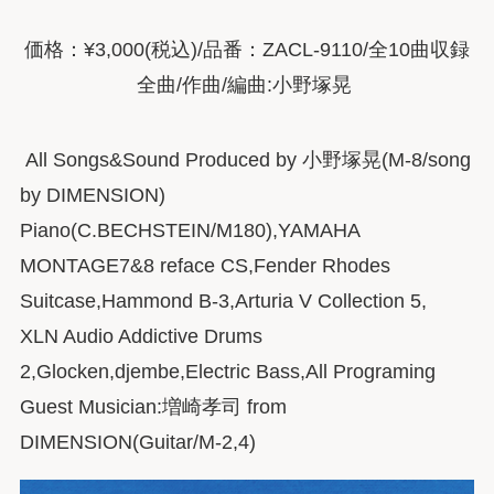
価格：¥3,000(税込)/品番：ZACL-9110/全10曲収録
全曲/作曲/編曲:小野塚晃
All Songs&Sound Produced by 小野塚晃(M-8/song
by DIMENSION)
Piano(C.BECHSTEIN/M180),YAMAHA
MONTAGE7&8 reface CS,Fender Rhodes
Suitcase,Hammond B-3,Arturia V Collection 5,
XLN Audio Addictive Drums
2,Glocken,djembe,Electric Bass,All Programing
Guest Musician:増崎孝司 from
DIMENSION(Guitar/M-2,4)