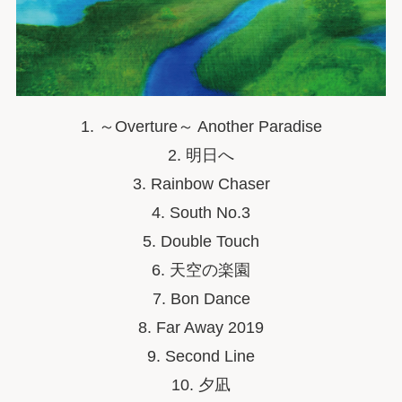
1. ～Overture～ Another Paradise
2. 明日へ
3. Rainbow Chaser
4. South No.3
5. Double Touch
6. 天空の楽園
7. Bon Dance
8. Far Away 2019
9. Second Line
10. 夕凪