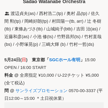
Sadao Watanabe Orchestra
渡辺貞夫(as) / 西村浩二(tp) / 奥村 晶(tp) / 佐久
間 勲(tp) / 岡崎好朗(tp) / 村田陽一(tb, arr) / 辻 冬樹
(tb) / 東條あづさ(tb) / 山城純子(btb) / 吉田 治(as) /
近藤和彦(as) / 小池 修(ts) / 竹野昌邦(ts) / 竹村直哉
(bs) / 小野塚晃(p) / 三嶋大輝 (b) / 竹村一哲(ds)
5月24日(
日
) 東京都「
SGCホール有明
」
15:00
OPEN / 16:00 START
料金
@ 全席指定 ¥10,000 / U-22チケット ¥5,000
(全て税込)
問
@
サンライズプロモーション
0570-00-3337 (平
日12:00～15:00 ＊土日祝休業）