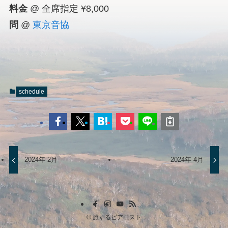
料金
@ 全席指定 ¥8,000
問
@
東京音協
schedule
2024年 2月
2024年 4月
©
旅するピアニスト