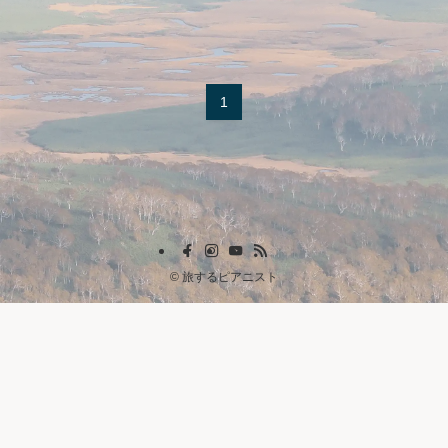
1
©
旅するピアニスト