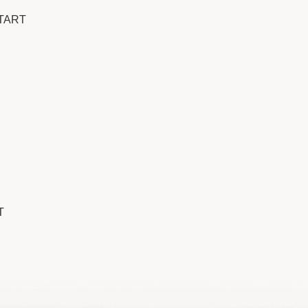
START
T