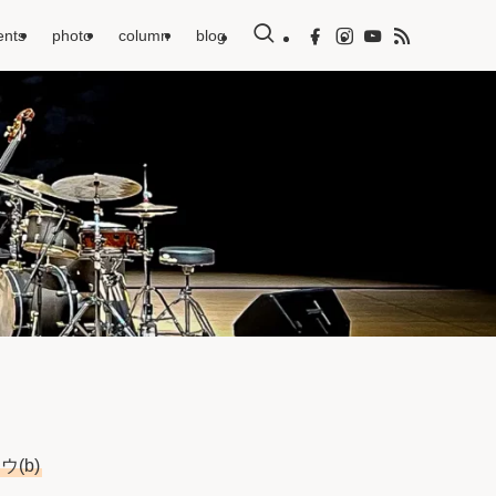
ents
photo
column
blog
(b)