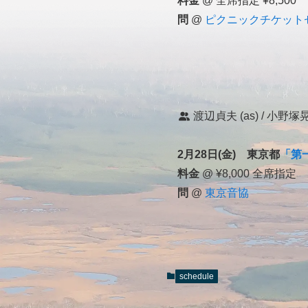
料金
@ 全席指定 ¥8,500
問
@
ピクニックチケット
渡辺貞夫 (as) / 小野塚晃 
2月28日(金) 東京都
「第
料金
@ ¥8,000 全席指定
問
@
東京音協
schedule