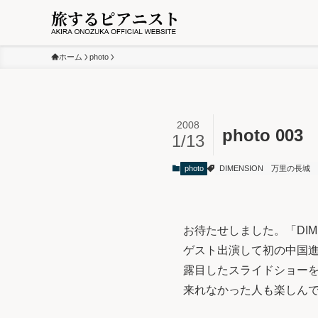
ホーム
photo
2008
photo 003
1/13
photo
DIMENSION
万里の長城
お待たせしました。「DIME
ゲスト出演して初の中国進
露目したスライドショー
来れなかった人も楽しん