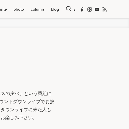
ents
photo
column
blog
の「ギネスの夕べ」という番組に
カウントダウンライブでお披
トダウンライブに来た人も
りお楽しみ下さい。