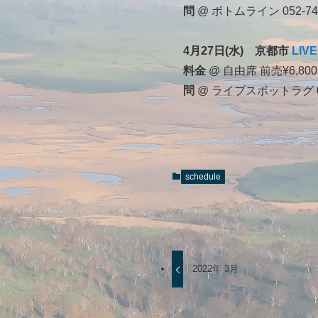
問
@ ボトムライン 052-741
4月27日(水) 京都市
LIV
料金
@ 自由席 前売¥6,800
問
@ ライブスポットラグ 075
schedule
2022年 3月