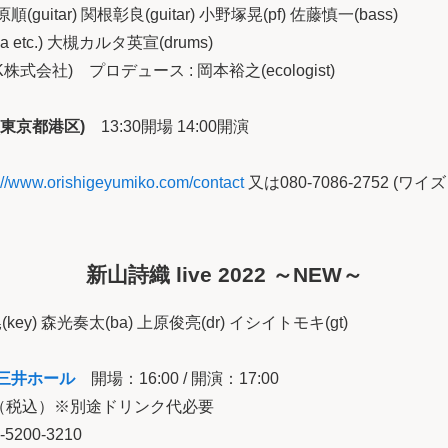
順(guitar) 関根彰良(guitar) 小野塚晃(pf) 佐藤慎一(bass)
ca etc.) 大槻カルタ英宣(drums)
株式会社) プロデュース : 岡本裕之(ecologist)
(東京都港区)
13:30開場 14:00開演
://www.orishigeyumiko.com/contact
又は080-7086-2752 (ワイ
新山詩織 live 2022 ～NEW～
key) 森光奏太(ba) 上原俊亮(dr) イシイトモキ(gt)
三井ホール
開場：16:00 / 開演：17:00
0円（税込）※別途ドリンク代必要
200-3210