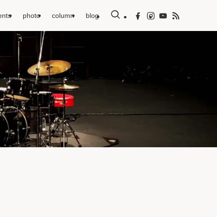
ents
photo
column
blog