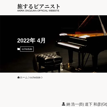
2022年 4月
schedule
ホーム
schedule
納 浩一(B) 道下 和彦(Gt)