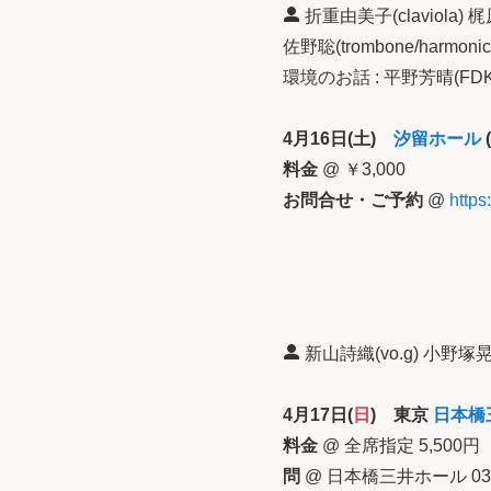
折重由美子(claviola) 梶原
佐野聡(trombone/harmoni
環境のお話 : 平野芳晴(FDK
4月16日(土)
汐留ホール
料金
@ ￥3,000
お問合せ・ご予約
@
https
新山詩織(vo.g) 小野塚晃(
4月17日(
日
) 東京
日本橋
料金
@ 全席指定 5,50
問
@ 日本橋三井ホール 03-5