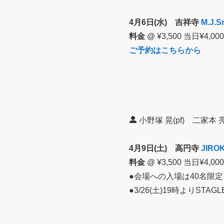
4月6日(水) 吉祥寺
M.J.S
料金
@ ¥3,500 当日¥4,
ご予約はこちらから
小野塚 晃(pf) 二家本 亮
4月9日(土) 高円寺
JIROK
料金
@ ¥3,500 当日¥4,000 
●会場への入場は40名限
●3/26(土)19時よりS