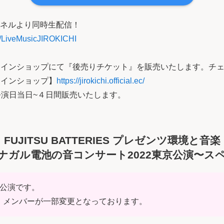
eチャンネルより同時生配信！
c/LiveMusicJIROKICHI
Iオンラインショップにて『後売りチケット』を販売いたします。チ
ンラインショップ】
https://jirokichi.official.ec/
演日当日~４日間販売いたします。
FUJITSU BATTERIES プレゼンツ
環境と音楽
ナガル電池の音コンサート2022東京公演〜ス
延期公演です。
、メンバーが一部変更となっております。