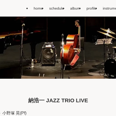
home
schedule
album
profile
instrum
納浩一 JAZZ TRIO LIVE
 小野塚 晃(Pf)