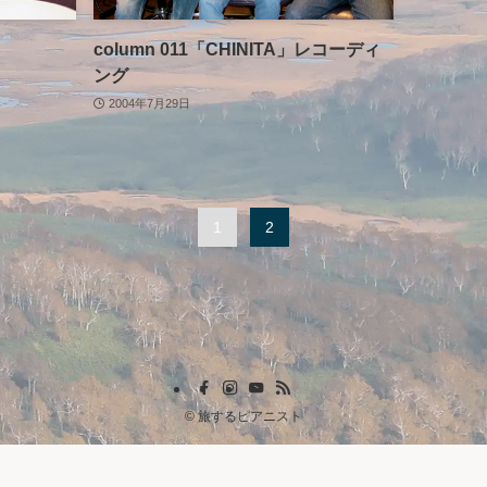
？
column 011「CHINITA」レコーディ
ング
2004年7月29日
1
2
©
旅するピアニスト