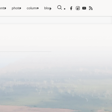
ents
photo
column
blog