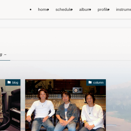
home
schedule
album
profile
instrum
ag –
blog
column