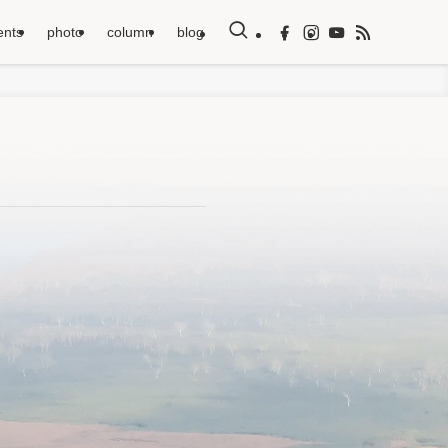
ents
photo
column
blog