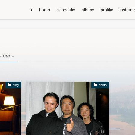
home
schedule
album
profile
instrum
– tag –
blog
photo