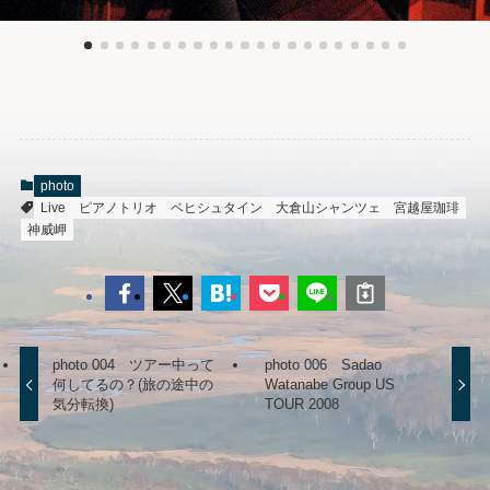
photo
Live
ピアノトリオ
ベヒシュタイン
大倉山シャンツェ
宮越屋珈琲
神威岬
photo 004 ツアー中って
photo 006 Sadao
何してるの？(旅の途中の
Watanabe Group US
気分転換)
TOUR 2008