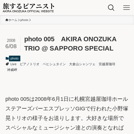
ホーム
photo
photo 005 AKIRA ONOZUKA
2008
6/08
TRIO @ SAPPORO SPECIAL
photo
Live
ピアノトリオ
ベヒシュタイン
大倉山シャンツェ
宮越屋珈琲
神威岬
photo 005は2008年6月1日に札幌宮越屋珈琲ホール
ステアーズバーエスプレッソGIGで行われた小野塚
晃トリオの様子をお送りします。大好きな場所で
スペシャルなミュージシャン達との演奏となれば