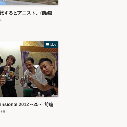
も旅するピアニスト。(前編)
9日
blog
mensional-2012～25～ 前編
月6日