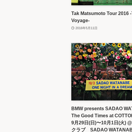
Tak Matsumoto Tour 2016 
Voyage-
2016年5月11日
BMW presents SADAO W
The Good Times at COTT
9月29日(日)〜10月1日(火) 
クラブ SADAO WATANAB