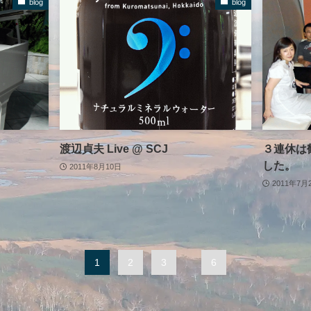
blog
blog
渡辺貞夫 Live @ SCJ
３連休は
した。
2011年8月10日
2011年7月
1
2
3
...
6