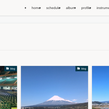
home
schedule
album
profile
instrum
blog
blog