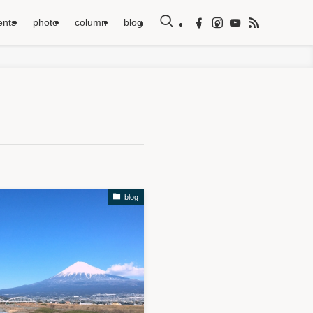
ents
photo
column
blog
blog