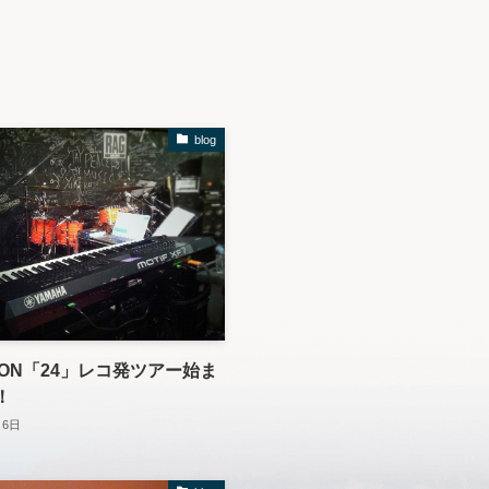
blog
SION「24」レコ発ツアー始ま
！
月6日