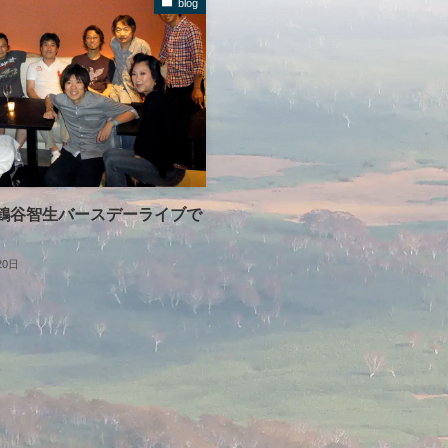
blog
鶴谷智生バースデーライブで
20日