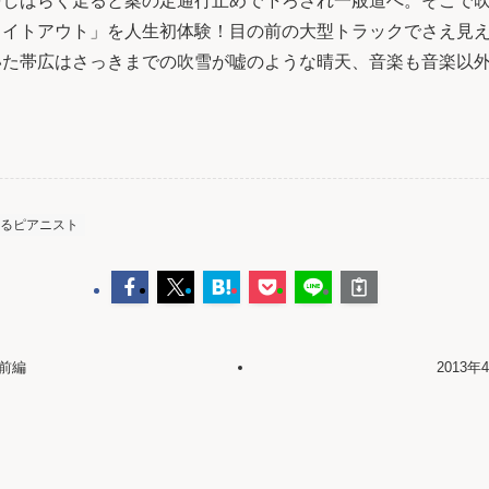
をしばらく走ると案の定通行止めで下ろされ一般道へ。そこで
ワイトアウト」を人生初体験！目の前の大型トラックでさえ見
いた帯広はさっきまでの吹雪が嘘のような晴天、音楽も音楽以
るピアニスト
～ 前編
2013