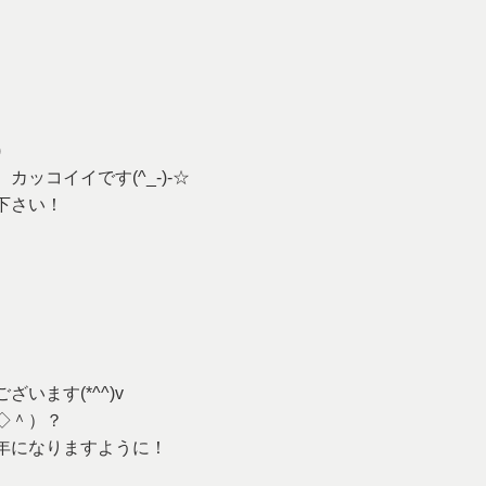
)
ッコイイです(^_-)-☆
下さい！
います(*^^)v
◇＾）？
年になりますように！