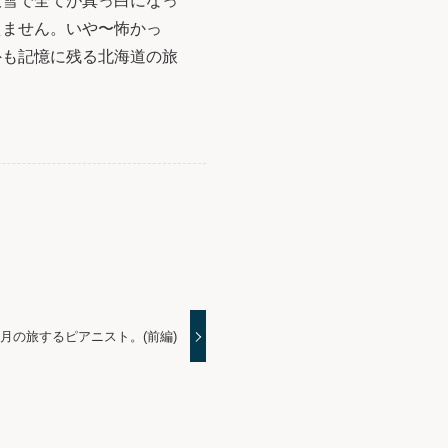
吹雪で全てが真っ白になっ
えません。いや〜怖かっ
外も記憶に残る北海道の旅
年4月の旅するピアニスト。(前編)