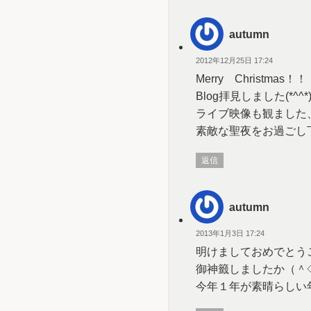
autumn
2012年12月25日 17:24
Merry Christmas！！
Blog拝見しました(*^^*
ライブ映像も観ました、カ
素敵な聖夜をお過ごし
返信
autumn
2013年1月3日 17:24
明けましておめでとうござ
御神籤しましたか（＾
今年１年が素晴らしい