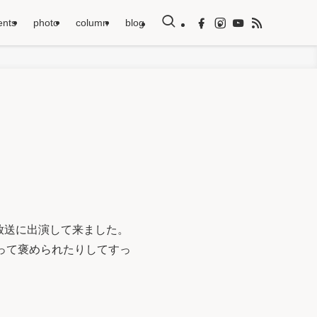
ents
photo
column
blog
生放送に出演して来ました。
って褒められたりしてすっ