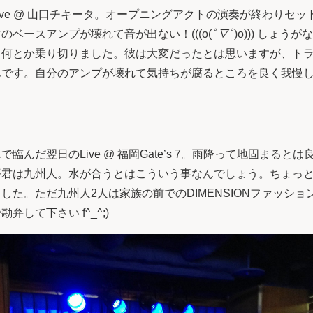
N Live @ 山口チキータ。オープニングアクトの演奏が終わり
ベースアンプが壊れて音が出ない！(((o(
ﾟ▽ﾟ
)o))) しょ
て何とか乗り切りました。彼は大変だったとは思いますが、ト
んです。自分のアンプが壊れて気持ちが腐るところを良く我慢
臨んだ翌日のLive @ 福岡Gate’s 7。雨降って地固まると
平君は九州人。水が合うとはこういう事なんでしょう。ちょっ
した。ただ九州人2人は家族の前でのDIMENSIONファッシ
して下さい f^_^;)