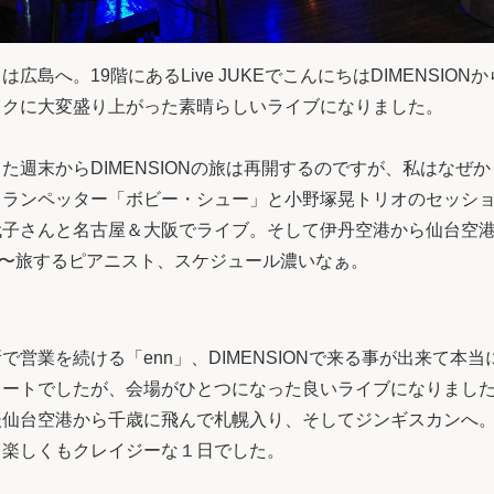
島へ。19階にあるLive JUKEでこんにちはDIMENSIONから
ックに大変盛り上がった素晴らしいライブになりました。
た週末からDIMENSIONの旅は再開するのですが、私はなぜ
トランペッター「ボビー・シュー」と小野塚晃トリオのセッシ
子さんと名古屋＆大阪でライブ。そして伊丹空港から仙台空港に移
d。いや〜旅するピアニスト、スケジュール濃いなぁ。
営業を続ける「enn」、DIMENSIONで来る事が出来て本当に
タートでしたが、会場がひとつになった良いライブになりまし
後仙台空港から千歳に飛んで札幌入り、そしてジンギスカンへ
。楽しくもクレイジーな１日でした。