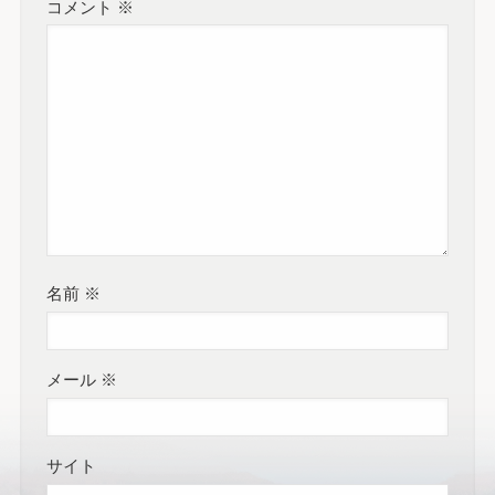
コメント
※
名前
※
メール
※
サイト