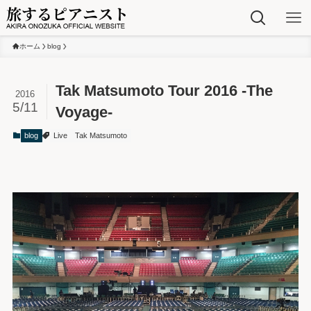
ホーム
blog
Tak Matsumoto Tour 2016 -The
2016
5/11
Voyage-
blog
Live
Tak Matsumoto