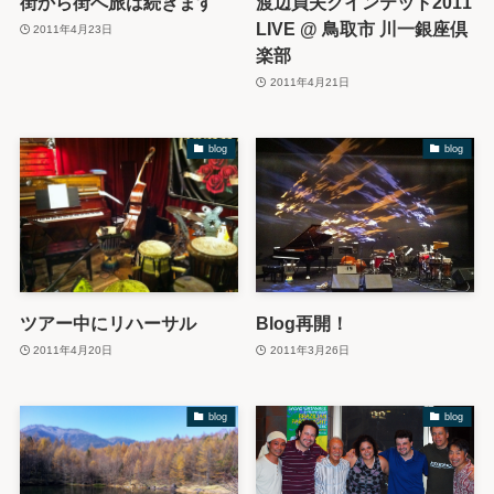
街から街へ旅は続きます
渡辺貞夫クインテット2011
LIVE @ 鳥取市 川一銀座倶
2011年4月23日
楽部
2011年4月21日
blog
blog
ツアー中にリハーサル
Blog再開！
2011年4月20日
2011年3月26日
blog
blog