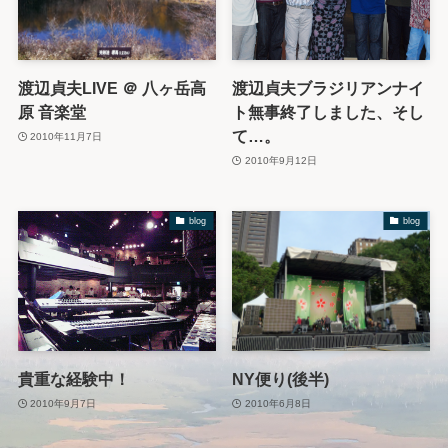
渡辺貞夫LIVE ＠ 八ヶ岳高
渡辺貞夫ブラジリアンナイ
原 音楽堂
ト無事終了しました、そし
て…。
2010年11月7日
2010年9月12日
blog
blog
貴重な経験中！
NY便り(後半)
2010年9月7日
2010年6月8日