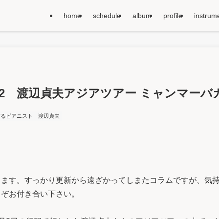
home
schedule
album
profile
instrum
n 012 渡辺貞夫アジアツアー ミャンマー
するピアニスト
渡辺貞夫
ます。すっかり更新から遠ざかってしまたコラムですが、気持
うぞお付き合い下さい。