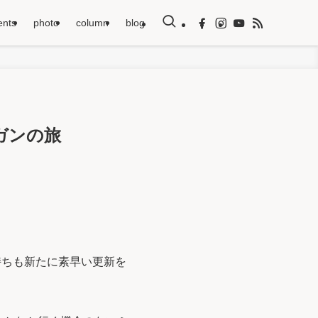
ents
photo
column
blog
バガンの旅
ちも新たに素早い更新を