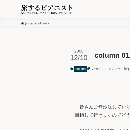
ホーム
column
2006
colum
12/10
column
バガン
ミャンマー
旅
皆さんご無沙汰しており
目指して行きますのでど