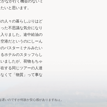
、なかなか行く機会のないミ
したいと思います。
の人々の暮らしぶりはど
じった不思議な気分になり
に入りました。途中給油の
。空港だというのにしーん
舎のバスターミナルみたい
まるホテルのスタッフらし
思いましたが、荷物もちゃ
滞在する同じツアーの人達
ゃなくて「物質」って事な
は遅いのですが何故か安心感がありますねぇ。