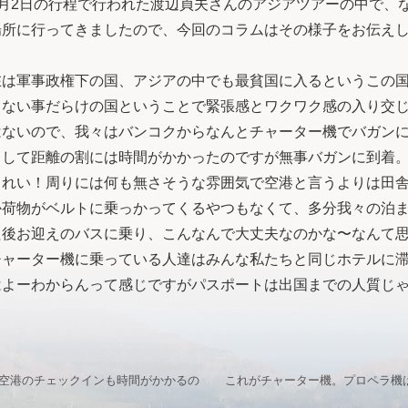
ら12月2日の行程で行われた渡辺貞夫さんのアジアツアーの中で
場所に行ってきましたので、今回のコラムはその様子をお伝え
は軍事政権下の国、アジアの中でも最貧国に入るというこの国
らない事だらけの国ということで緊張感とワクワク感の入り交
はないので、我々はバンコクからなんとチャーター機でバガン
りして距離の割には時間がかかったのですが無事バガンに到着
きれい！周りには何も無さそうな雰囲気で空港と言うよりは田
か荷物がベルトに乗っかってくるやつもなくて、多分我々の泊
た後お迎えのバスに乗り、こんなんで大丈夫なのかな〜なんて
チャーター機に乗っている人達はみんな私たちと同じホテルに
はよーわからんって感じですがパスポートは出国までの人質じ
空港のチェックインも時間がかかるの
これがチャーター機。プロペラ機