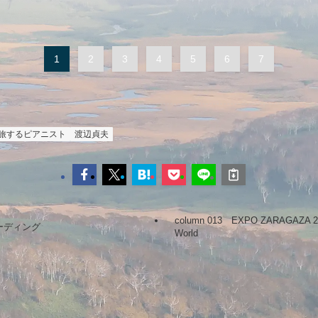
1
2
3
4
5
6
7
旅するピアニスト
渡辺貞夫
column 013 EXPO ZARAGAZA 
レコーディング
World