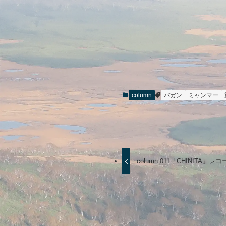
column
バガン
ミャンマー
column 011「CHINITA」