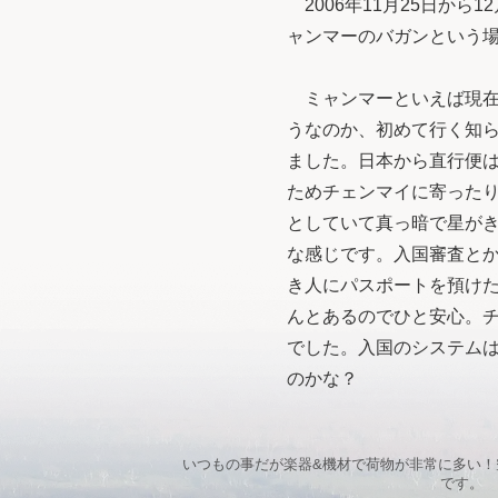
2006年11月25日か
ャンマーのバガンという
ミャンマーといえば現在
うなのか、初めて行く知
ました。日本から直行便
ためチェンマイに寄った
としていて真っ暗で星が
な感じです。入国審査と
き人にパスポートを預け
んとあるのでひと安心。
でした。入国のシステム
のかな？
いつもの事だが楽器&機材で荷物が非常に多い！
です。