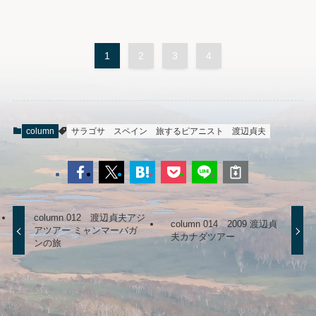
1
2
3
4
column
サラゴサ
スペイン
旅するピアニスト
渡辺貞夫
column 012 渡辺貞夫アジ
column 014 2009 渡辺貞
アツアー ミャンマーバガ
夫カナダツアー
ンの旅