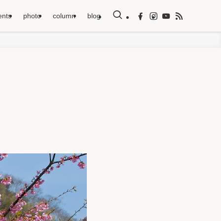
ents
photo
column
blog