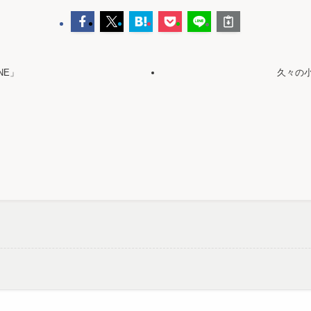
NE」
久々の小