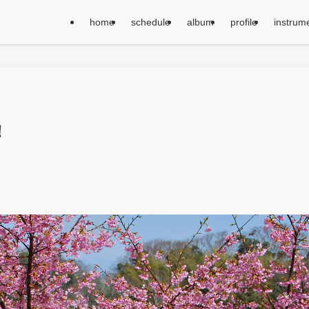
home
schedule
album
profile
instrum
！