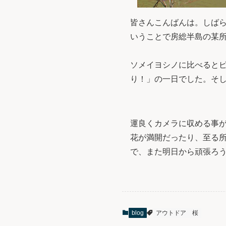
皆さんこんばんは。しば
いうことで房総半島の某
ソメイヨシノに比べると
り！」の一日でした。そ
運良くカメラに収める事
花が満開だったり、至る
で、また明日から頑張ろ
blog
アウトドア
桜