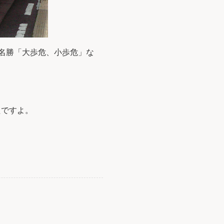
は名勝「大歩危、小歩危」な
たですよ。