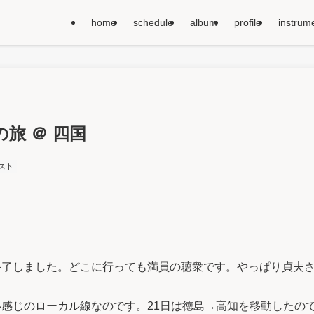
home
schedule
album
profile
instrum
旅 ＠ 四国
スト
終了しました。どこに行っても満員の聴衆です。やっぱり貞夫
感じのローカル線なのです。21日は徳島→高知を移動したの