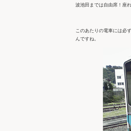
波池田までは自由席！座
このあたりの電車には必
んですね。