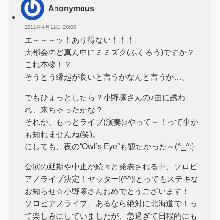
Anonymous
2011年4月12日 20:00
エ～～～ッ！あり得ない！！！
大都会のど真ん中にミミズク(ふくろう)ですか？
これ本物！？
そうとう縁起が良いと言うかなんと言うか…。
でもひょっとしたら？小野塚さんの♪曲に誘わ
れ、来ちゃったかな？
それか、もっとライブ(演奏)♪やって～！って事か
も知れませんね(笑)。
にしても、夜の“Owl’s Eye”も観たかった～(^_^;)
公演の延期や中止が続々と発表される中、ソロピ
アノライブ決定！ヤッター!(^^)!とってもステキな
お知らせ☆小野塚さんおめでとうございます！
ソロピアノライブ、あるなら絶対に北海道で！っ
て楽しみにしていましたが、急過ぎて日程的にも