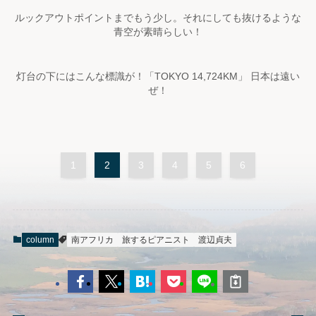
ルックアウトポイントまでもう少し。それにしても抜けるような
青空が素晴らしい！
灯台の下にはこんな標識が！「TOKYO 14,724KM」 日本は遠い
ぜ！
1
2
3
4
5
6
column
南アフリカ
旅するピアニスト
渡辺貞夫