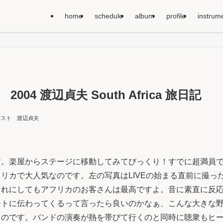
home
schedule
album
profile
instrum
0 2004 渡辺貞夫 South Africa 旅日記
ニスト
渡辺貞夫
。楽屋からステージに移動してみてびっくり！すでに超満員で
リカで大人気なのです。左の写真はLIVEの始まる直前に撮っ
それにしてもアフリカのお客さんは最高ですよ。音に素直に反
ートに伝わってくるって言ったら良いのかなぁ、こんな大きな
るのです。バンドの演奏が熱を帯びて行くのと同時に聴衆もヒ