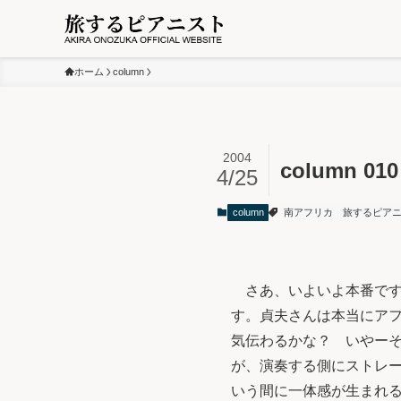
ホーム
column
2004
column 01
4/25
column
南アフリカ
旅するピア
さあ、いよいよ本番です
す。貞夫さんは本当にアフ
気伝わるかな？ いやー
が、演奏する側にストレ
いう間に一体感が生まれ