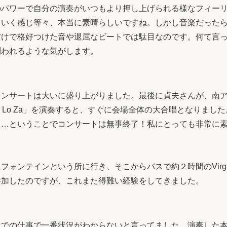
のパワーで自分の演奏がいつもより押し上げられる様なフィー
ていく感じ等々、本当に素晴らしいですね。しかし音楽だった
だけで格好つけた音や退屈なビートでは駄目なのです。何て言
問われるような気がします。
ンサートは大いに盛り上がりました。最後に貞夫さんが、南ア
ho Lo Za」を演奏すると、すぐに会場全体の大合唱となりま
。…ということでコンサートは無事終了！私にとっても非常に
ォンテインという所に行き、そこからバスで約２時間のVirgi
参加したのですが、これまた得難い経験をしてきました。
での仕事で一番状況がわからないと言ってました。演奏した本