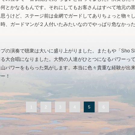
あ何とかなるもんです。それにしてもお客さんはすべて地元の
と思うけど、ステージ前は金網でガードしてありちょっと物々
く時、ガードマンが２人付いたみたいなのでやっぱり危なかっ
演奏で聴衆は大いに盛り上がりました。またもや「Sho Sho
回る大合唱になりました。大勢の人達がひとつになるパワーっ
沢山パワーをもらった気がします。本当に色々貴重な経験が出
でー！
1
2
3
4
5
6