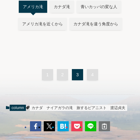
アメリカ滝
カナダ滝
青いカッパの変な人
アメリカ滝を近くから
カナダ滝を違う角度から
1
2
3
4
column
カナダ
ナイアガラの滝
旅するピアニスト
渡辺貞夫