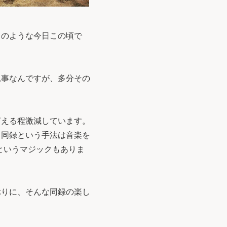
さのような今日この頃で
見事なんですが、多分その
言える程激減しています。
ら同録という手法は音楽を
というマジックもありま
ぶりに、そんな同録の楽し