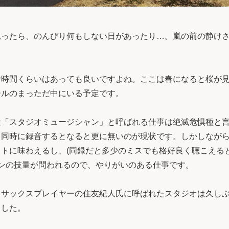
思ったら、のんびり何もしない日があったり…。嵐の前の静け
む時間くらいはあっても良いですよね。ここは春になると桜が
ールのまっただ中にいる予定です。
近「スタジオミュージシャン」と呼ばれる仕事は絶滅危惧種と
て同時に録音するとなると更に無いのが現状です。しかしなが
トに味わえるし、(同録だと多少のミスでも格好良く聴こえる
ャンの技量が問われるので、やりがいのある仕事です。
＆サックスプレイヤーの住友紀人氏に呼ばれたスタジオは久し
ました。