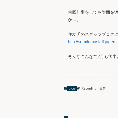
何回仕事をしても譜面を
か…。
住友氏のスタッフブログ
http://sumitomostaff.jugem
そんなこんなで2月も後
blog
Recording
日常