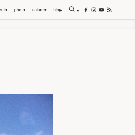
ents
photo
column
blog