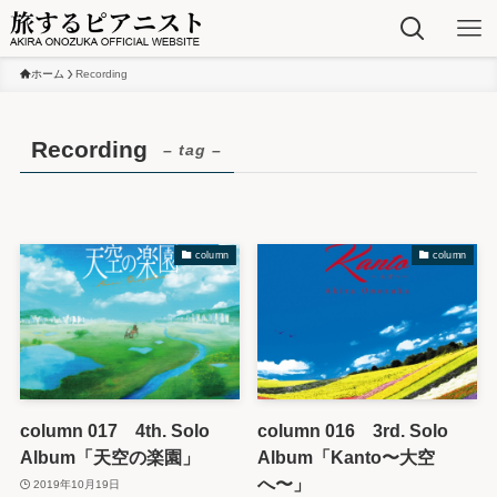
ホーム
Recording
Recording
– tag –
column
column
column 017 4th. Solo
column 016 3rd. Solo
Album「天空の楽園」
Album「Kanto〜大空
へ〜」
2019年10月19日