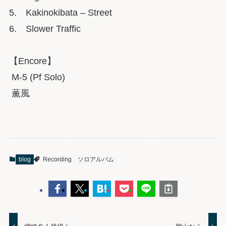
5. Kakinokibata – Street
6. Slower Traffic
【Encore】
M-5 (Pf Solo)
薫風
blog
Recording
ソロアルバム