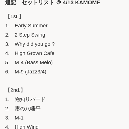
追記 セットリスト ＠ 4/13 KAMOME
【1st.】
1. Early Summer
2. 2 Step Swing
3. Why did you go ?
4. High Grown Cafe
5. M-4 (Bass Melo)
6. M-9 (Jazz3/4)
【2nd.】
1. 物知りバード
2. 霧の八幡平
3. M-1
4. High Wind