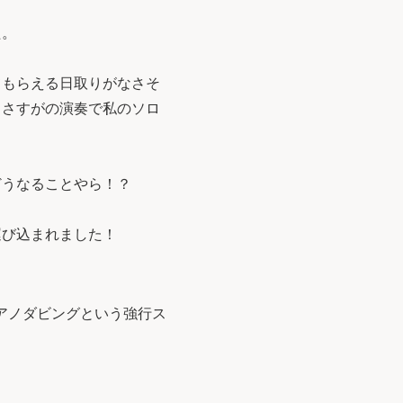
た。
てもらえる日取りがなさそ
。さすがの演奏で私のソロ
どうなることやら！？
運び込まれました！
ピアノダビングという強行ス