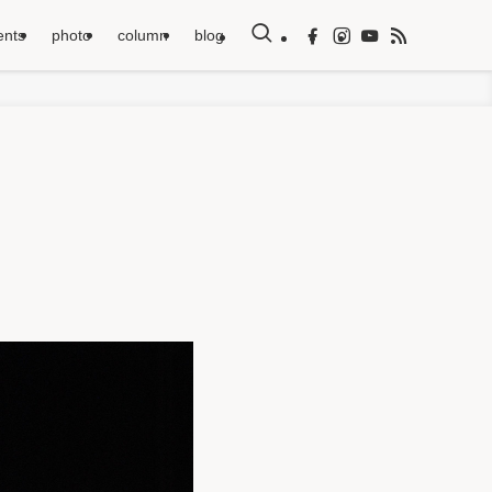
ents
photo
column
blog