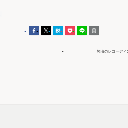
ム
怒濤のレコーディ
）