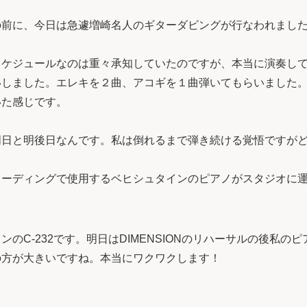
の前に、今日は急遽増崎名人のギターダビングが行なわれまし
スケジュールなのは重々承知していたのですが、本当に演奏し
いしました。エレキを２曲、アコギを１曲弾いてもらいました
いた感じです。
明日と明後日なんです。私は倒れるまで弾き続ける覚悟ですが
コーディングで使用するベヒシュタインのピアノがスタジオに
のC-232です。明日はDIMENSIONのリハーサルの後私の
の方が大きいですね。本当にワクワクします！