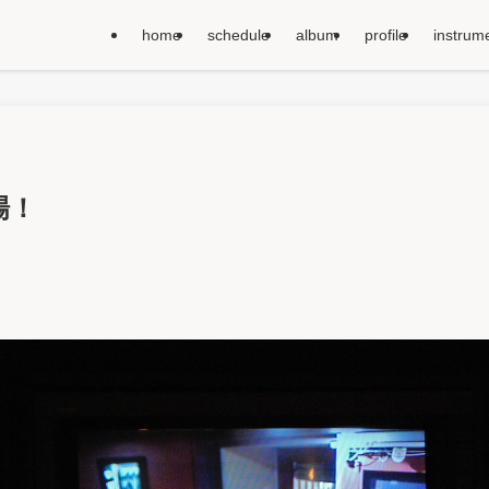
home
schedule
album
profile
instrum
場！