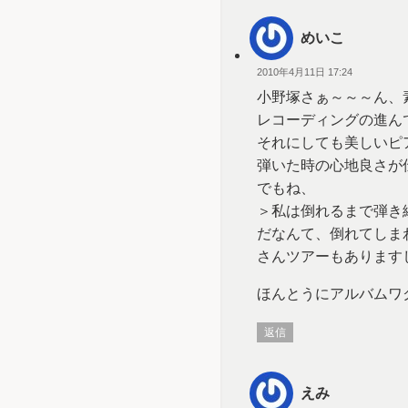
めいこ
2010年4月11日 17:24
小野塚さぁ～～～ん、
レコーディングの進ん
それにしても美しいピ
弾いた時の心地良さが
でもね、
＞私は倒れるまで弾き
だなんて、倒れてしまわ
さんツアーもあります
ほんとうにアルバムワ
返信
えみ